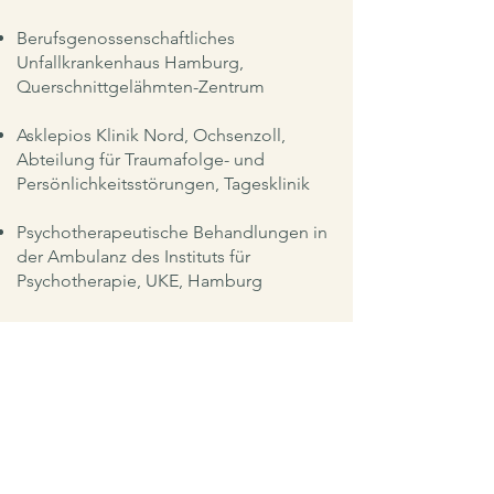
Berufsgenossenschaftliches
Unfallkrankenhaus Hamburg,
Querschnittgelähmten-Zentrum
Asklepios Klinik Nord, Ochsenzoll,
Abteilung für Traumafolge- und
Persönlichkeitsstörungen, Tagesklinik
Psychotherapeutische Behandlungen in
der Ambulanz des Instituts für
Psychotherapie, UKE, Hamburg
seit 2016 arbeite ich in der ambulanten
medizinischen Rehabilitation für
Menschen mit
Abhängigkeitserkrankungen, Einzel- und
Gruppentherapie